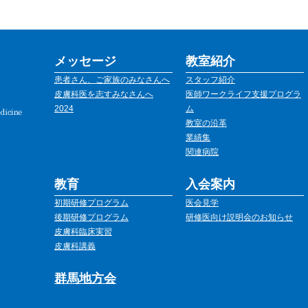
メッセージ
教室紹介
患者さん、ご家族のみなさんへ
スタッフ紹介
皮膚科医を志すみなさんへ
医師ワークライフ支援プログラ
2024
ム
教室の沿革
業績集
関連病院
教育
入会案内
初期研修プログラム
医会見学
後期研修プログラム
研修医向け説明会のお知らせ
皮膚科臨床実習
皮膚科講義
群馬地方会