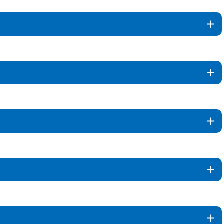
+
+
+
+